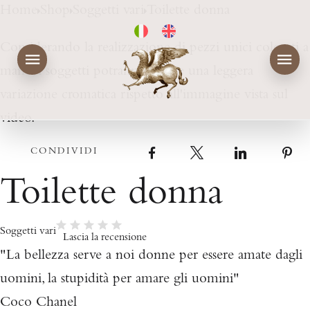
Home
Shop
Soggetti vari
Toilette donna
Considerando la realizzazione di pezzi unici colorati a
mano, i soggetti potranno subire una leggera
variazione cromatica rispetto all'immagine vista sul
video.
CONDIVIDI
Facebook
X
LinkedIn
Toilette donna
Soggetti vari
Lascia la recensione
"La bellezza serve a noi donne per essere amate dagli
uomini, la stupidità per amare gli uomini"
Coco Chanel