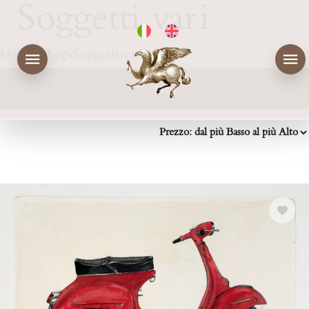
Soggetti vari
Home
Shop
Soggetti vari
Filtri
Prezzo
Colorato / Colored
VALUTAZIONE