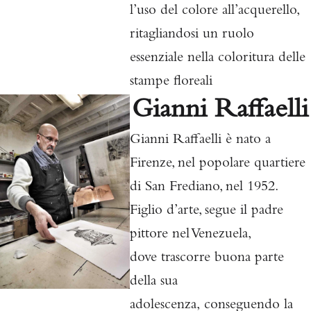
l’uso del colore all’acquerello,
ritagliandosi un ruolo
essenziale nella coloritura delle
stampe floreali
Gianni Raffaelli
Gianni Raffaelli è nato a
Firenze, nel popolare quartiere
di San Frediano, nel 1952.
Figlio d’arte, segue il padre
pittore nel Venezuela,
dove
trascorre buona parte
della sua
adolescenza,
conseguendo la