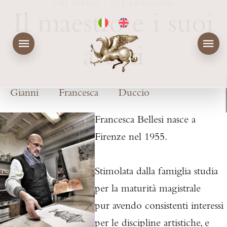
CHI SIAMO - GLI ARTIGIANI
Il maestro e i suoi
artisti
Gianni
Francesca
Duccio
Francesca Bellesi nasce a
Firenze nel 1955.
Stimolata dalla famiglia studia
per la maturità magistrale
pur
avendo consistenti interessi
per le discipline artistiche, e