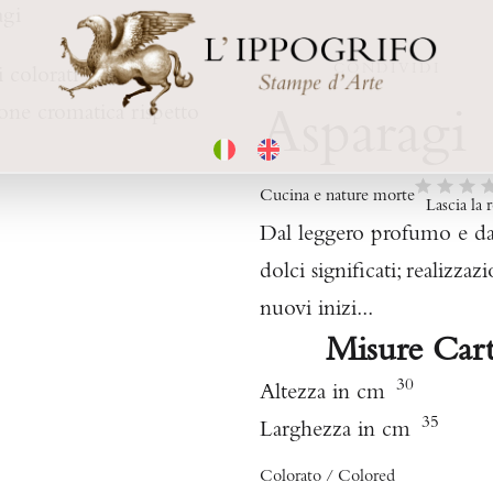
agi
CONDIVIDI
 colorati a mano, i
ione cromatica rispetto
Asparagi
Cucina e nature morte
Lascia la 
Dal leggero profumo e dal
dolci significati; realizza
nuovi inizi...
Misure Car
30
Altezza in cm
35
Larghezza in cm
Colorato / Colored