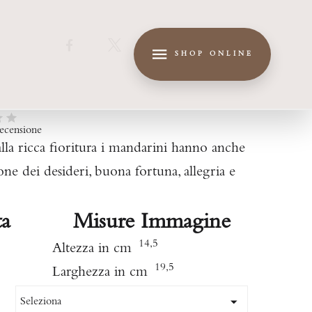
Facebook
X
LinkedIn
Pinterest
SHOP ONLINE
recensione
la ricca fioritura i mandarini hanno anche
zione dei desideri, buona fortuna, allegria e
ta
Misure Immagine
14,5
Altezza in cm
19,5
Larghezza in cm