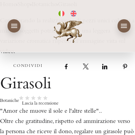
Home
Shop
Botaniche
Girasoli
Considerando la realizzazione di pezzi unici colorati a
mano, i soggetti potranno subire una leggera
variazione cromatica rispetto all'immagine vista sul
video.
CONDIVIDI
Facebook
X
LinkedIn
Girasoli
Botaniche
Lascia la recensione
"Amor che muove il sole e l'altre stelle"..
Oltre che gratitudine, rispetto ed ammirazione verso
la persona che riceve il dono, regalare un girasole può