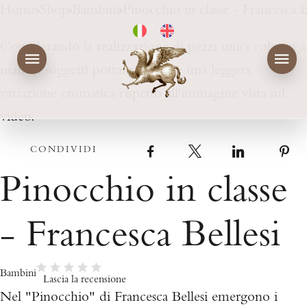
Home
Shop
Bambini
Pinocchio in classe - Francesca B
Considerando la realizzazione di pezzi unici colorati a
mano, i soggetti potranno subire una leggera
variazione cromatica rispetto all'immagine vista sul
video.
CONDIVIDI
Facebook
X
LinkedIn
Pinocchio in classe
- Francesca Bellesi
Bambini
Lascia la recensione
Nel "Pinocchio" di Francesca Bellesi emergono i