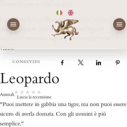
Home
Shop
Animali
Leopardo
Considerando la realizzazione di pezzi unici colorati a
mano, i soggetti potranno subire una leggera
variazione cromatica rispetto all'immagine vista sul
video.
CONDIVIDI
Facebook
X
LinkedIn
Leopardo
Animali
Lascia la recensione
"Puoi mettere in gabbia una tigre, ma non puoi essere
sicuro di averla domata. Con gli uomini è più
semplice."