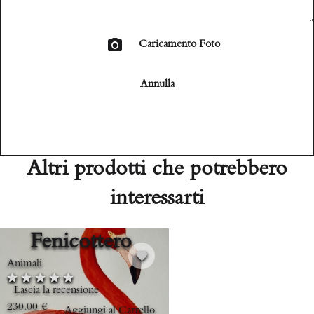
Caricamento Foto
Annulla
Altri prodotti che potrebbero
interessarti
Fenicottero
Animali
Lascia la recensione
230.00
€
Aggiungi al Carrello