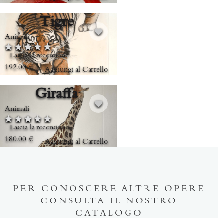
Tigre
Animali
Lascia la recensione
192.00
€
Aggiungi al Carrello
Giraffa
Animali
Lascia la recensione
180.00
€
Aggiungi al Carrello
PER CONOSCERE ALTRE OPERE
CONSULTA IL NOSTRO
CATALOGO