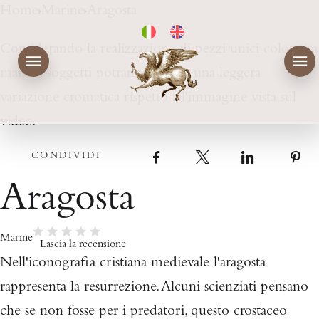
Home
Marine
Aragosta
Considerando la realizzazione di pezzi unici colorati a
mano, i soggetti potranno subire una leggera
variazione cromatica rispetto all'immagine vista sul
video.
CONDIVIDI
Facebook
X
LinkedIn
Aragosta
Marine
Lascia la recensione
Nell'iconografia cristiana medievale l'aragosta
rappresenta la resurrezione. Alcuni scienziati pensano
che se non fosse per i predatori, questo crostaceo