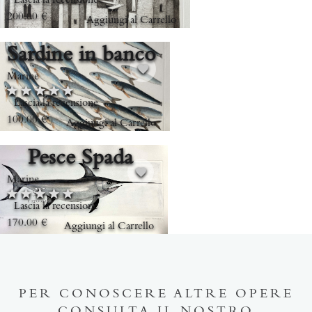
Lascia la recensione
200.00
€
Aggiungi al Carrello
Sardine in banco
Marine
Lascia la recensione
100.00
€
Aggiungi al Carrello
Pesce Spada
Marine
Lascia la recensione
170.00
€
Aggiungi al Carrello
PER CONOSCERE ALTRE OPERE